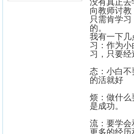
没有真正去
向教师讨教
只需肯学习
的。
我有一下几
习：作为小
习，只要经
2
态：小白不
的活就好
3
烦：做什么
是成功。
4
流：要学会
更多的经历