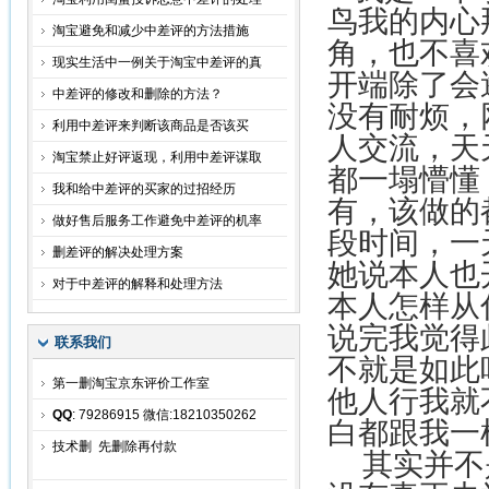
鸟我的内心
淘宝避免和减少中差评的方法措施
角，也不喜
现实生活中一例关于淘宝中差评的真
开端除了会
中差评的修改和删除的方法？
没有耐烦，
利用中差评来判断该商品是否该买
人交流，天
淘宝禁止好评返现，利用中差评谋取
都一塌懵懂
我和给中差评的买家的过招经历
有，该做的
做好售后服务工作避免中差评的机率
段时间，一
删差评的解决处理方案
她说本人也
对于中差评的解释和处理方法
本人怎样从
说完我觉得
联系我们
不就是如此
第一删淘宝京东评价工作室
他人行我就
QQ
: 79286915 微信:18210350262
白都跟我一
技术删 先删除再付款
其实并不是