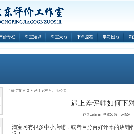
评价专栏
淘宝知识
淘宝天地
下单流程
学习园地
淘
当前位置:
首页
>
评价专栏
>
开店必读
遇上差评师如何下
作者:admin 浏览次数：545次
淘宝网有很多中小店铺，或者百分百好评率的店铺
况！