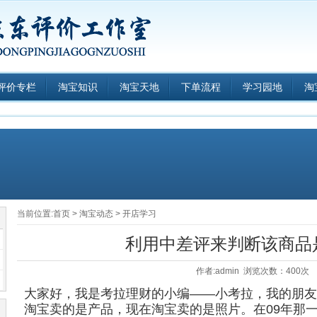
评价专栏
淘宝知识
淘宝天地
下单流程
学习园地
淘
当前位置:
首页
>
淘宝动态
>
开店学习
利用中差评来判断该商品
作者:admin 浏览次数：400次
大家好，我是考拉理财的小编——小考拉，我的朋友
淘宝卖的是产品，现在淘宝卖的是照片。在09年那