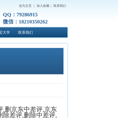
设为主页
|
加入收藏
|
联系我们
QQ：79286915
微信：18210350262
宝大学
联系我们
评
,
删京东中差评
,京东
删除差评
,
删除中差评
,