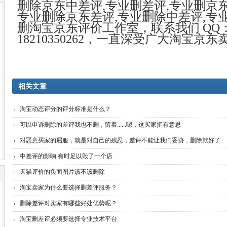
删除京东中差评
,
专业删差评
,
专业删京
专业删除京东差评
,
专业删除中差评
,
专
删淘宝京东评价工作室
，联系我们
QQ
18210350262
，一直深受广大淘宝京东
相关文章
淘宝动态评分的评分标准是什么？
可以申诉删除的差评我也不删，留着......嗯，这买家挺有意思
对恶意买家的屈服，就是对自己的残忍，差评不能让我们妥协，删除就好了
中差评的影响 有时足以毁了一个店
天猫评价的负面图片该不该删除
淘宝卖家为什么要选择删差评服务？
删除差评对卖家有哪些好处优势呢？
淘宝删差评必须要选择专业技术平台