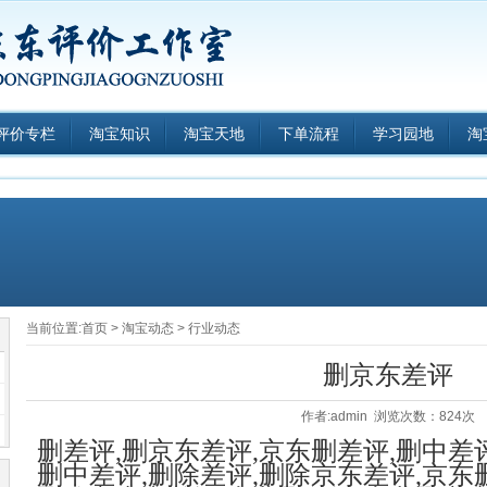
评价专栏
淘宝知识
淘宝天地
下单流程
学习园地
淘
当前位置:
首页
>
淘宝动态
>
行业动态
删京东差评
作者:admin 浏览次数：824次
删差评
,
删京东差评
,京东
删差评
,
删中差
删中差评
,
删除差评
,
删除京东差评
,京东