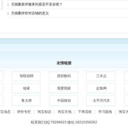
天猫删差评服务到底安不安全呢？
天猫删评价对店铺的意义
友情链接
智联招聘
西部数码
三丰云
链家
我爱我家
赶集网
鲁大师
中国移动
太平洋汽车
淘宝动态
评价专栏
淘宝知识
淘宝天地
下单流程
学习园地
淘宝
联系我们QQ 79286915 微信 18210350262